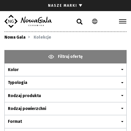
Szukaj
NASZE MARKI
▼
PL
EN
Kolekcje
Nowa Gala
Kolekcje
Inspiracje
Gdzie kupić
Filtruj ofertę
Pliki do pobrania
Kolor
Strefa architekta
Pytania i odpowiedzi
Typologia
Kariera
Rodzaj produktu
Kontakt
Rodzaj powierzchni
Komunikacja z akcjonariuszami
Format
Relacje inwestorskie