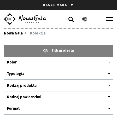
Szukaj
NASZE MARKI
▼
PL
EN
Kolekcje
Nowa Gala
Kolekcje
Inspiracje
Gdzie kupić
Filtruj ofertę
Pliki do pobrania
Kolor
Strefa architekta
Pytania i odpowiedzi
Typologia
Kariera
Rodzaj produktu
Kontakt
Rodzaj powierzchni
Komunikacja z akcjonariuszami
Format
Relacje inwestorskie