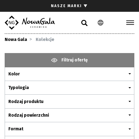
Szukaj
NASZE MARKI
▼
PL
EN
Kolekcje
Nowa Gala
Kolekcje
Inspiracje
Gdzie kupić
Filtruj ofertę
Pliki do pobrania
Kolor
Strefa architekta
Pytania i odpowiedzi
Typologia
Kariera
Rodzaj produktu
Kontakt
Rodzaj powierzchni
Komunikacja z akcjonariuszami
Format
Relacje inwestorskie