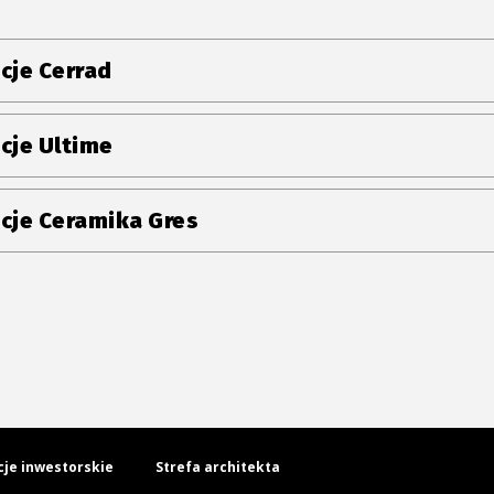
cje Cerrad
cje Ultime
cje Ceramika Gres
cje inwestorskie
Strefa architekta