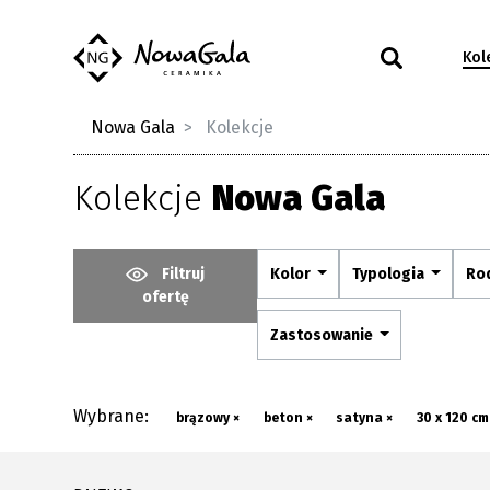
Kol
Nowa Gala
Kolekcje
Kolekcje
Nowa Gala
Filtruj
Kolor
Typologia
Ro
ofertę
Zastosowanie
Wybrane:
brązowy ×
beton ×
satyna ×
30 x 120 cm