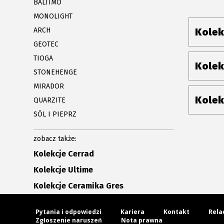
BALTIMO
MONOLIGHT
ARCH
Kolek
GEOTEC
TIOGA
Kolek
STONEHENGE
MIRADOR
Kolek
QUARZITE
SÓL I PIEPRZ
zobacz także:
Kolekcje Cerrad
Kolekcje Ultime
Kolekcje Ceramika Gres
Pytania i odpowiedzi
Kariera
Kontakt
Rela
Zgłoszenie naruszeń
Nota prawna