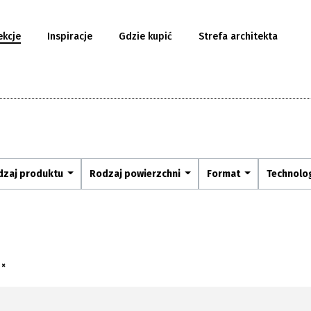
ekcje
Inspiracje
Gdzie kupić
Strefa architekta
dzaj produktu
Rodzaj powierzchni
Format
Technolo
 ×