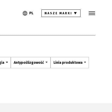
Szukaj
PL
EN
PL
NASZE MARKI
▼
Kolekcje
Inspiracje
Gdzie kupić
Pliki do pobrania
gia
Antypoślizgowość
Linia produktowa
Strefa architekta
Pytania i odpowiedzi
Kariera
Kontakt