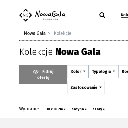
Kol
Nowa Gala
Kolekcje
Kolekcje
Nowa Gala
Filtruj
Kolor
Typologia
Ro
ofertę
Zastosowanie
Wybrane:
30 x 30 cm ×
satyna ×
szary ×