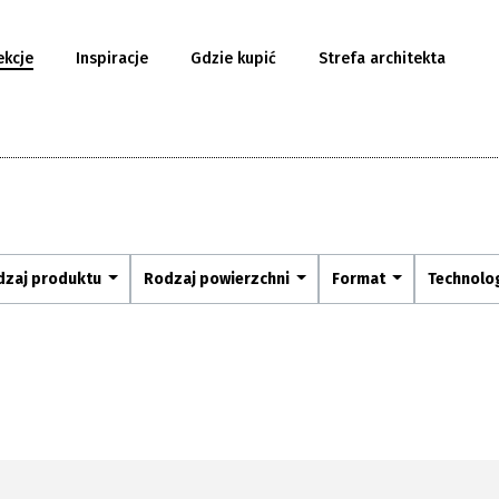
ekcje
Inspiracje
Gdzie kupić
Strefa architekta
dzaj produktu
Rodzaj powierzchni
Format
Technolo