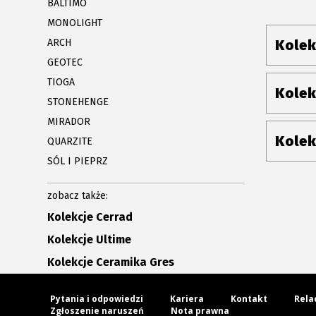
BALTIMO
MONOLIGHT
ARCH
Kolek
GEOTEC
TIOGA
Kolek
STONEHENGE
MIRADOR
Kolek
QUARZITE
SÓL I PIEPRZ
zobacz także:
Kolekcje Cerrad
Kolekcje Ultime
Kolekcje Ceramika Gres
Pytania i odpowiedzi
Kariera
Kontakt
Rela
Zgłoszenie naruszeń
Nota prawna