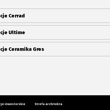
cje Cerrad
cje Ultime
cje Ceramika Gres
cje inwestorskie
Strefa architekta