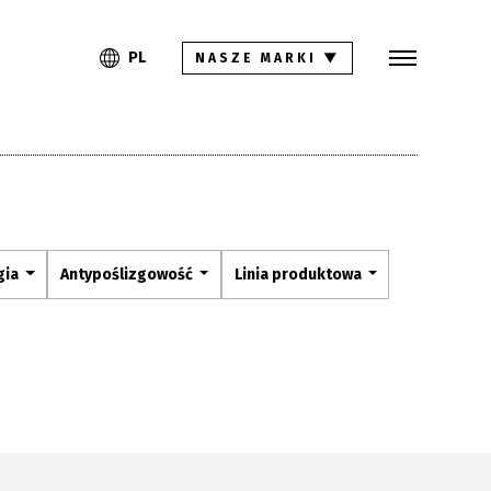
Szukaj
PL
EN
PL
NASZE MARKI
▼
Kolekcje
Inspiracje
Gdzie kupić
Pliki do pobrania
gia
Antypoślizgowość
Linia produktowa
Strefa architekta
Pytania i odpowiedzi
Kariera
Kontakt