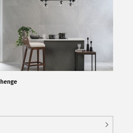
Komunikacja z akcjonariuszami
Relacje inwestorskie
Plan połączenia
ehenge