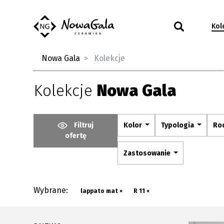
Kol
Nowa Gala
Kolekcje
Kolekcje
Nowa Gala
Filtruj
Kolor
Typologia
Ro
ofertę
Zastosowanie
Wybrane:
lappato mat ×
R 11 ×