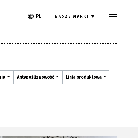
Szukaj
PL
EN
PL
NASZE MARKI
▼
Kolekcje
Inspiracje
Gdzie kupić
Pliki do pobrania
gia
Antypoślizgowość
Linia produktowa
Strefa architekta
Pytania i odpowiedzi
Kariera
Kontakt