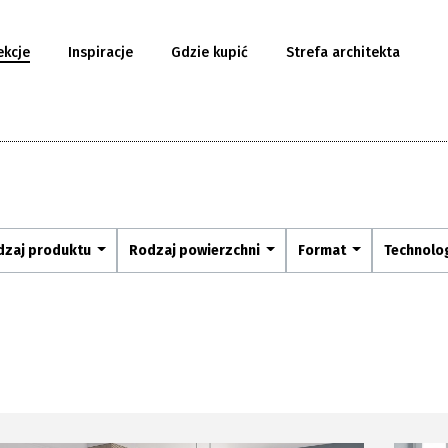
ekcje
Inspiracje
Gdzie kupić
Strefa architekta
dzaj produktu
Rodzaj powierzchni
Format
Technolo