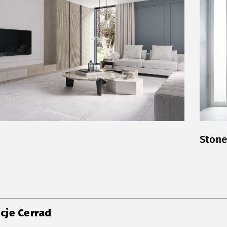
Ston
cje Cerrad