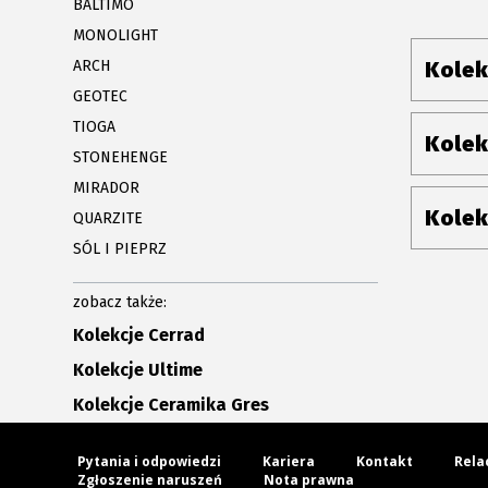
BALTIMO
MONOLIGHT
ARCH
Kolek
GEOTEC
TIOGA
Kolek
STONEHENGE
MIRADOR
Kolek
QUARZITE
SÓL I PIEPRZ
zobacz także:
Kolekcje Cerrad
Kolekcje Ultime
Kolekcje Ceramika Gres
Pytania i odpowiedzi
Kariera
Kontakt
Rela
Zgłoszenie naruszeń
Nota prawna