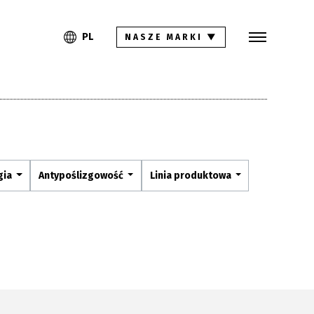
Szukaj
PL
EN
PL
NASZE MARKI
▼
Kolekcje
Inspiracje
Gdzie kupić
Pliki do pobrania
gia
Antypoślizgowość
Linia produktowa
Strefa architekta
Pytania i odpowiedzi
Kariera
Kontakt