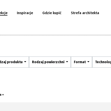
ekcje
Inspiracje
Gdzie kupić
Strefa architekta
dzaj produktu
Rodzaj powierzchni
Format
Technolo
a ×