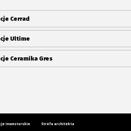
cje Cerrad
cje Ultime
cje Ceramika Gres
cje inwestorskie
Strefa architekta