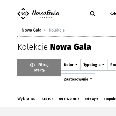
Kol
Nowa Gala
Kolekcje
Kolekcje
Nowa Gala
Filtruj
Kolor
Typologia
Ro
ofertę
Zastosowanie
Wybrane:
A+B+C ×
60 x 120 cm ×
beżowy ×
stopnic