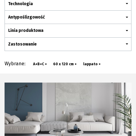
Plan połączenia
Technologia
Antypoślizgowość
Linia produktowa
Zastosowanie
Wybrane:
A+B+C ×
60 x 120 cm ×
lappato ×