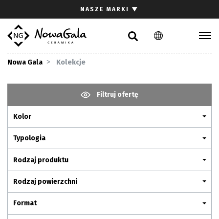
Szukaj
NASZE MARKI
▼
PL
EN
Kolekcje
Nowa Gala
Kolekcje
Inspiracje
Gdzie kupić
Filtruj ofertę
Pliki do pobrania
Kolor
Strefa architekta
Pytania i odpowiedzi
Typologia
Kariera
Rodzaj produktu
Kontakt
Rodzaj powierzchni
Komunikacja z akcjonariuszami
Format
Relacje inwestorskie