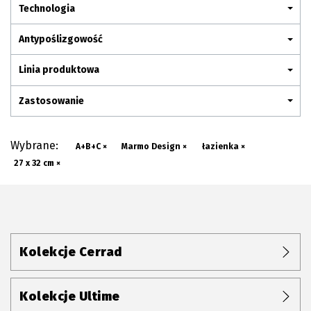
Plan połączenia
Technologia
Antypoślizgowość
Linia produktowa
Zastosowanie
Wybrane:
A+B+C ×
Marmo Design ×
łazienka ×
27 x 32 cm ×
Kolekcje Cerrad
Kolekcje Ultime