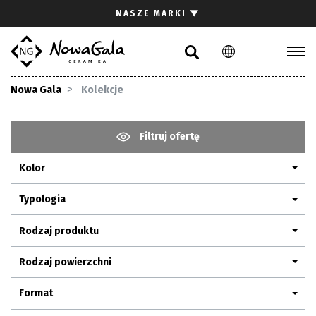
Szukaj
NASZE MARKI
▼
PL
EN
Kolekcje
Nowa Gala
Kolekcje
Inspiracje
Gdzie kupić
Filtruj ofertę
Pliki do pobrania
Kolor
Strefa architekta
Pytania i odpowiedzi
Typologia
Kariera
Rodzaj produktu
Kontakt
Rodzaj powierzchni
Komunikacja z akcjonariuszami
Format
Relacje inwestorskie