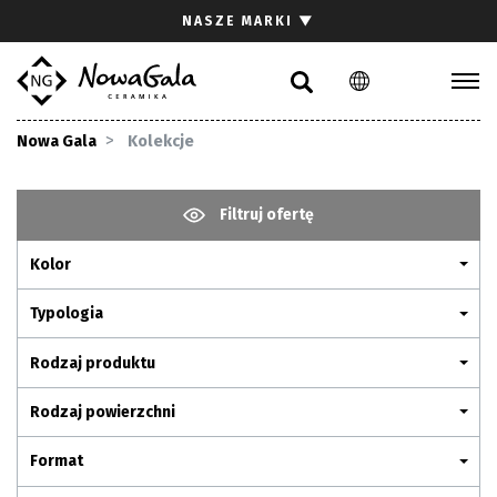
Szukaj
NASZE MARKI
▼
PL
EN
Kolekcje
Nowa Gala
Kolekcje
Inspiracje
Gdzie kupić
Filtruj ofertę
Pliki do pobrania
Kolor
Strefa architekta
Pytania i odpowiedzi
Typologia
Kariera
Rodzaj produktu
Kontakt
Rodzaj powierzchni
Komunikacja z akcjonariuszami
Format
Relacje inwestorskie