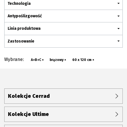
Plan połączenia
Technologia
Antypoślizgowość
Linia produktowa
Zastosowanie
Wybrane:
A+B+C ×
brązowy ×
60 x 120 cm ×
Kolekcje Cerrad
Kolekcje Ultime