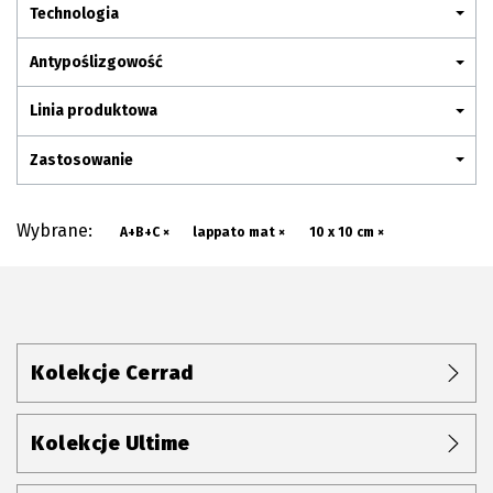
Plan połączenia
Technologia
Antypoślizgowość
Linia produktowa
Zastosowanie
Wybrane:
A+B+C ×
lappato mat ×
10 x 10 cm ×
Kolekcje Cerrad
Kolekcje Ultime