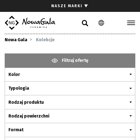
Szukaj
NASZE MARKI
▼
PL
EN
Kolekcje
Nowa Gala
Kolekcje
Inspiracje
Gdzie kupić
Filtruj ofertę
Pliki do pobrania
Kolor
Strefa architekta
Pytania i odpowiedzi
Typologia
Kariera
Rodzaj produktu
Kontakt
Rodzaj powierzchni
Komunikacja z akcjonariuszami
Format
Relacje inwestorskie