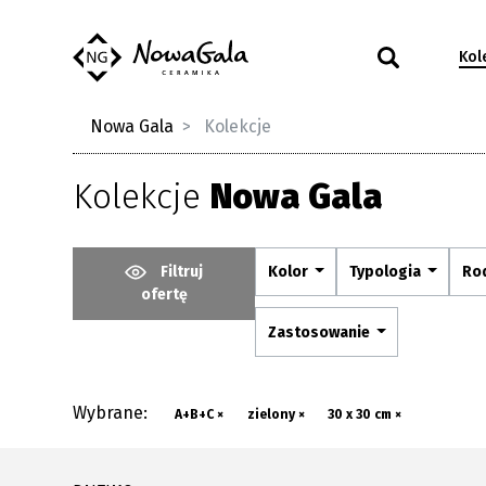
Kol
Nowa Gala
Kolekcje
Kolekcje
Nowa Gala
Filtruj
Kolor
Typologia
Ro
ofertę
Zastosowanie
Wybrane:
A+B+C ×
zielony ×
30 x 30 cm ×