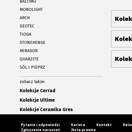
BALTIMO
MONOLIGHT
ARCH
Kolek
GEOTEC
TIOGA
Kolek
STONEHENGE
MIRADOR
Kolek
QUARZITE
SÓL I PIEPRZ
zobacz także:
Kolekcje Cerrad
Kolekcje Ultime
Kolekcje Ceramika Gres
Pytania i odpowiedzi
Kariera
Kontakt
Rela
Zgłoszenie naruszeń
Nota prawna