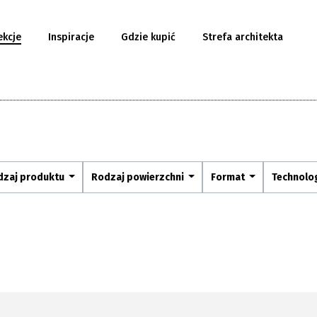
ekcje
Inspiracje
Gdzie kupić
Strefa architekta
dzaj produktu
Rodzaj powierzchni
Format
Technolo