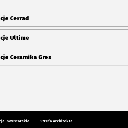
cje Cerrad
cje Ultime
cje Ceramika Gres
cje inwestorskie
Strefa architekta