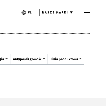
Szukaj
PL
EN
PL
NASZE MARKI
▼
Kolekcje
Inspiracje
Gdzie kupić
Pliki do pobrania
gia
Antypoślizgowość
Linia produktowa
Strefa architekta
Pytania i odpowiedzi
Kariera
Kontakt