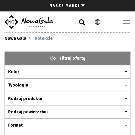
Szukaj
NASZE MARKI
▼
PL
EN
Kolekcje
Nowa Gala
Kolekcje
Inspiracje
Gdzie kupić
Filtruj ofertę
Pliki do pobrania
Kolor
Strefa architekta
Pytania i odpowiedzi
Typologia
Kariera
Rodzaj produktu
Kontakt
Rodzaj powierzchni
Komunikacja z akcjonariuszami
Format
Relacje inwestorskie