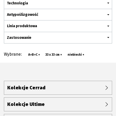
Plan połączenia
Technologia
Antypoślizgowość
Linia produktowa
Zastosowanie
Wybrane:
A+B+C ×
33 x 33 cm ×
niebieski ×
Kolekcje Cerrad
Kolekcje Ultime