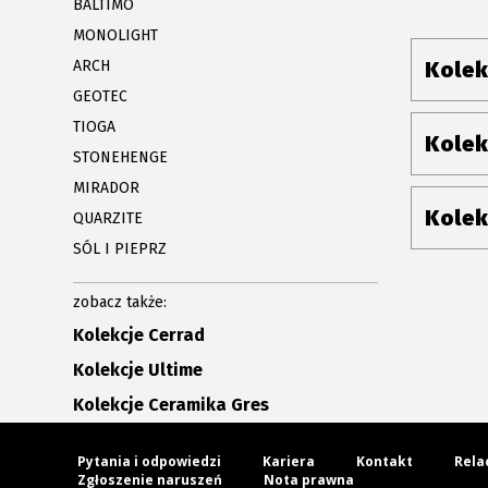
BALTIMO
MONOLIGHT
ARCH
Kolek
GEOTEC
TIOGA
Kolek
STONEHENGE
MIRADOR
Kolek
QUARZITE
SÓL I PIEPRZ
zobacz także:
Kolekcje Cerrad
Kolekcje Ultime
Kolekcje Ceramika Gres
Pytania i odpowiedzi
Kariera
Kontakt
Rela
Zgłoszenie naruszeń
Nota prawna