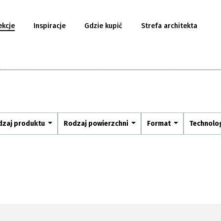
ekcje
Inspiracje
Gdzie kupić
Strefa architekta
dzaj produktu
Rodzaj powierzchni
Format
Technolo