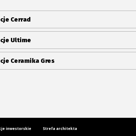
cje Cerrad
cje Ultime
cje Ceramika Gres
cje inwestorskie
Strefa architekta