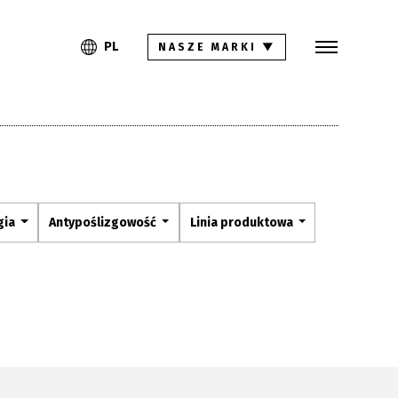
Szukaj
PL
EN
PL
NASZE MARKI
▼
Kolekcje
Inspiracje
Gdzie kupić
Pliki do pobrania
gia
Antypoślizgowość
Linia produktowa
Strefa architekta
Pytania i odpowiedzi
Kariera
Kontakt