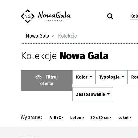
Kol
Nowa Gala
Kolekcje
Kolekcje
Nowa Gala
Filtruj
Kolor
Typologia
Ro
ofertę
Zastosowanie
Wybrane:
A+B+C ×
beton ×
30 x 30 cm ×
cokół ×