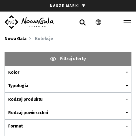
Szukaj
NASZE MARKI
▼
PL
EN
Kolekcje
Nowa Gala
Kolekcje
Inspiracje
Gdzie kupić
Filtruj ofertę
Pliki do pobrania
Kolor
Strefa architekta
Pytania i odpowiedzi
Typologia
Kariera
Rodzaj produktu
Kontakt
Rodzaj powierzchni
Komunikacja z akcjonariuszami
Format
Relacje inwestorskie