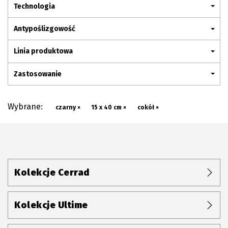
Plan połączenia
Technologia
Antypoślizgowość
Linia produktowa
Zastosowanie
Wybrane:
czarny ×
15 x 40 cm ×
cokół ×
Kolekcje Cerrad
Kolekcje Ultime