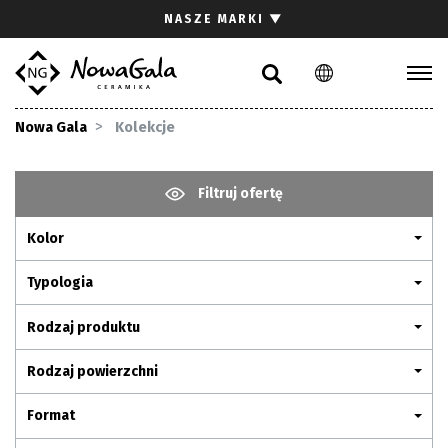
Szukaj
NASZE MARKI
▼
PL
EN
Kolekcje
Nowa Gala
Kolekcje
Inspiracje
Gdzie kupić
Filtruj ofertę
Pliki do pobrania
Kolor
Strefa architekta
Pytania i odpowiedzi
Typologia
Kariera
Rodzaj produktu
Kontakt
Rodzaj powierzchni
Komunikacja z akcjonariuszami
Format
Relacje inwestorskie