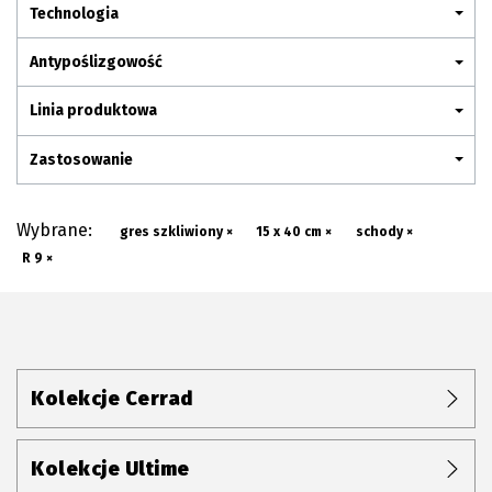
Plan połączenia
Technologia
Antypoślizgowość
Linia produktowa
Zastosowanie
Wybrane:
gres szkliwiony ×
15 x 40 cm ×
schody ×
R 9 ×
Kolekcje Cerrad
Kolekcje Ultime