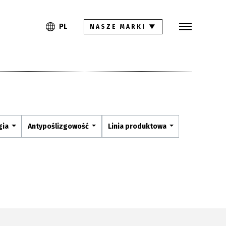
Szukaj
PL
EN
PL
NASZE MARKI
▼
Kolekcje
Inspiracje
Gdzie kupić
Pliki do pobrania
gia
Antypoślizgowość
Linia produktowa
Strefa architekta
Pytania i odpowiedzi
Kariera
Kontakt