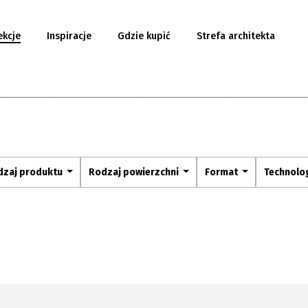
ekcje
Inspiracje
Gdzie kupić
Strefa architekta
dzaj produktu
Rodzaj powierzchni
Format
Technolo