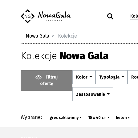
Kol
Nowa Gala
Kolekcje
Kolekcje
Nowa Gala
Filtruj
Kolor
Typologia
Ro
ofertę
Zastosowanie
Wybrane:
gres szkliwiony ×
15 x 40 cm ×
beton ×