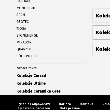
BALTIMO
MONOLIGHT
ARCH
Kolek
GEOTEC
TIOGA
Kolek
STONEHENGE
MIRADOR
Kolek
QUARZITE
SÓL I PIEPRZ
zobacz także:
Kolekcje Cerrad
Kolekcje Ultime
Kolekcje Ceramika Gres
Pytania i odpowiedzi
Kariera
Kontakt
Rela
Zgłoszenie naruszeń
Nota prawna