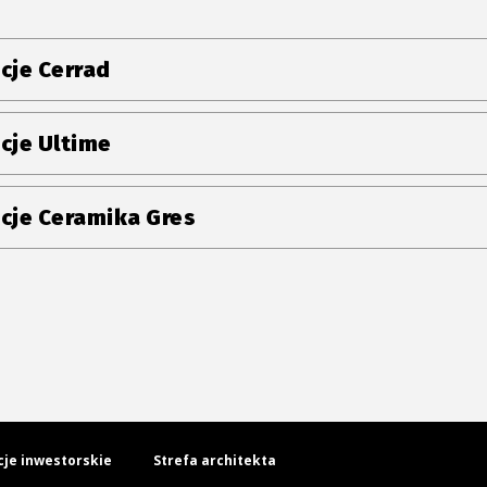
cje Cerrad
cje Ultime
cje Ceramika Gres
cje inwestorskie
Strefa architekta