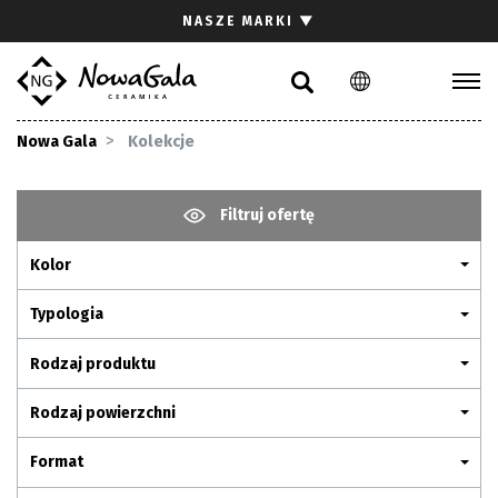
Szukaj
NASZE MARKI
▼
PL
EN
Kolekcje
Nowa Gala
Kolekcje
Inspiracje
Gdzie kupić
Filtruj ofertę
Pliki do pobrania
Kolor
Strefa architekta
Pytania i odpowiedzi
Typologia
Kariera
Rodzaj produktu
Kontakt
Rodzaj powierzchni
Komunikacja z akcjonariuszami
Format
Relacje inwestorskie