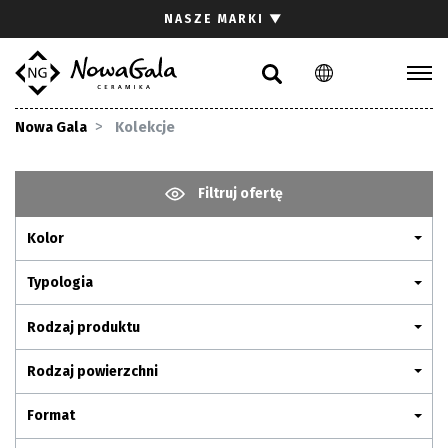
Szukaj
NASZE MARKI
▼
PL
EN
Kolekcje
Nowa Gala
Kolekcje
Inspiracje
Gdzie kupić
Filtruj ofertę
Pliki do pobrania
Kolor
Strefa architekta
Pytania i odpowiedzi
Typologia
Kariera
Rodzaj produktu
Kontakt
Rodzaj powierzchni
Komunikacja z akcjonariuszami
Format
Relacje inwestorskie