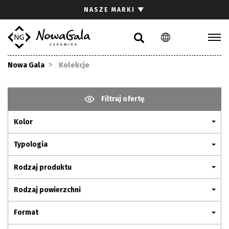
Szukaj
NASZE MARKI
▼
PL
EN
Kolekcje
Nowa Gala
Kolekcje
Inspiracje
Gdzie kupić
Filtruj ofertę
Pliki do pobrania
Kolor
Strefa architekta
Pytania i odpowiedzi
Typologia
Kariera
Rodzaj produktu
Kontakt
Rodzaj powierzchni
Komunikacja z akcjonariuszami
Format
Relacje inwestorskie