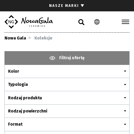
Szukaj
NASZE MARKI
▼
PL
EN
Kolekcje
Nowa Gala
Kolekcje
Inspiracje
Gdzie kupić
Filtruj ofertę
Pliki do pobrania
Kolor
Strefa architekta
Pytania i odpowiedzi
Typologia
Kariera
Rodzaj produktu
Kontakt
Rodzaj powierzchni
Komunikacja z akcjonariuszami
Format
Relacje inwestorskie