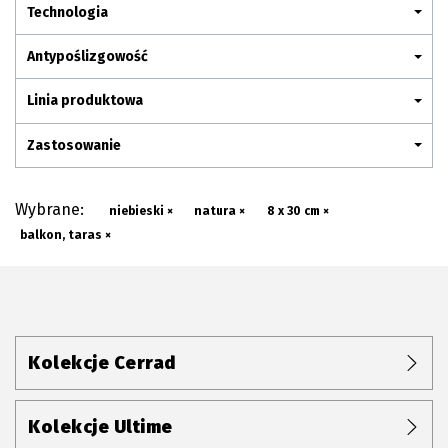
Plan połączenia
Technologia
Antypoślizgowość
Linia produktowa
Zastosowanie
Wybrane:
niebieski ×
natura ×
8 x 30 cm ×
balkon, taras ×
Kolekcje Cerrad
Kolekcje Ultime