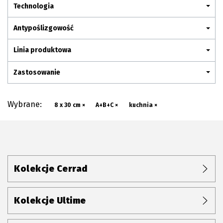
Plan połączenia
Technologia
Antypoślizgowość
Linia produktowa
Zastosowanie
Wybrane:
8 x 30 cm ×
A+B+C ×
kuchnia ×
Kolekcje Cerrad
Kolekcje Ultime