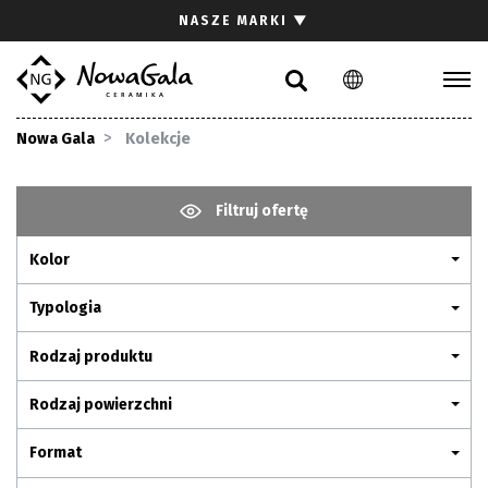
Szukaj
NASZE MARKI
▼
PL
EN
Kolekcje
Nowa Gala
Kolekcje
Inspiracje
Gdzie kupić
Filtruj ofertę
Pliki do pobrania
Kolor
Strefa architekta
Pytania i odpowiedzi
Typologia
Kariera
Rodzaj produktu
Kontakt
Rodzaj powierzchni
Komunikacja z akcjonariuszami
Format
Relacje inwestorskie