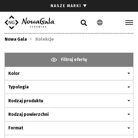
Szukaj
NASZE MARKI
▼
PL
EN
Kolekcje
Nowa Gala
Kolekcje
Inspiracje
Gdzie kupić
Filtruj ofertę
Pliki do pobrania
Kolor
Strefa architekta
Pytania i odpowiedzi
Typologia
Kariera
Rodzaj produktu
Kontakt
Rodzaj powierzchni
Komunikacja z akcjonariuszami
Format
Relacje inwestorskie