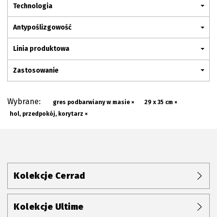
Plan połączenia
Technologia
Antypoślizgowość
Linia produktowa
Zastosowanie
Wybrane:
gres podbarwiany w masie ×
29 x 35 cm ×
hol, przedpokój, korytarz ×
Kolekcje Cerrad
Kolekcje Ultime