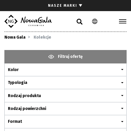
Szukaj
NASZE MARKI
▼
PL
EN
Kolekcje
Nowa Gala
Kolekcje
Inspiracje
Gdzie kupić
Filtruj ofertę
Pliki do pobrania
Kolor
Strefa architekta
Pytania i odpowiedzi
Typologia
Kariera
Rodzaj produktu
Kontakt
Rodzaj powierzchni
Komunikacja z akcjonariuszami
Format
Relacje inwestorskie