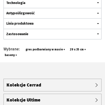
Plan połączenia
Technologia
Antypoślizgowość
Linia produktowa
Zastosowanie
Wybrane:
gres podbarwiany w masie ×
29 x 35 cm ×
baseny ×
Kolekcje Cerrad
Kolekcje Ultime