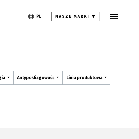
Szukaj
PL
EN
PL
NASZE MARKI
▼
Kolekcje
Inspiracje
Gdzie kupić
Pliki do pobrania
gia
Antypoślizgowość
Linia produktowa
Strefa architekta
Pytania i odpowiedzi
Kariera
Kontakt