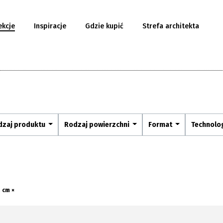
ekcje
Inspiracje
Gdzie kupić
Strefa architekta
dzaj produktu
Rodzaj powierzchni
Format
Technolo
2 cm ×