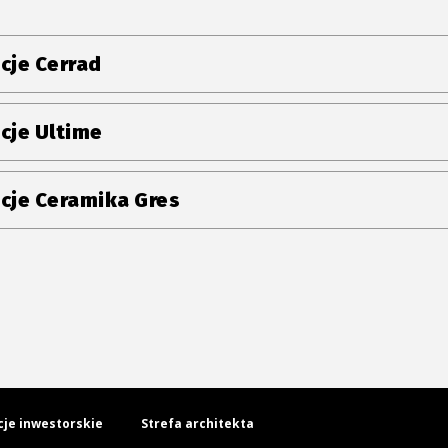
cje Cerrad
cje Ultime
cje Ceramika Gres
cje inwestorskie
Strefa architekta