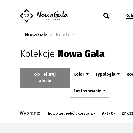
Kol
Nowa Gala
Kolekcje
Kolekcje
Nowa Gala
Filtruj
Kolor
Typologia
Ro
ofertę
Zastosowanie
Wybrane:
hol, przedpokój, korytarz ×
A+B+C ×
27 x 3