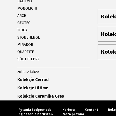
BALTIMO
MONOLIGHT
ARCH
Kolek
GEOTEC
TIOGA
Kolek
STONEHENGE
MIRADOR
Kolek
QUARZITE
SÓL I PIEPRZ
zobacz także:
Kolekcje Cerrad
Kolekcje Ultime
Kolekcje Ceramika Gres
Pytania i odpowiedzi
Kariera
Kontakt
Rela
Zgłoszenie naruszeń
Nota prawna