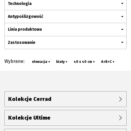
Plan połączenia
Technologia
Antypoślizgowość
Linia produktowa
Zastosowanie
Wybrane:
elewacja ×
biały ×
40 x 40 cm ×
A+B+C ×
Kolekcje Cerrad
Kolekcje Ultime