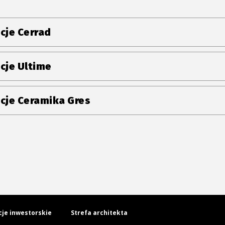
cje Cerrad
cje Ultime
cje Ceramika Gres
cje inwestorskie
Strefa architekta