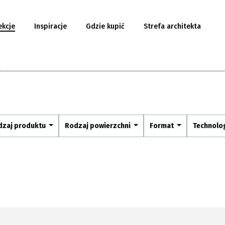
ekcje
Inspiracje
Gdzie kupić
Strefa architekta
dzaj produktu
Rodzaj powierzchni
Format
Technolo