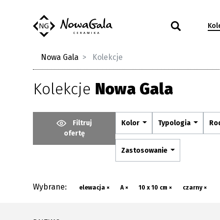
Kol
Nowa Gala
Kolekcje
Kolekcje
Nowa Gala
Filtruj
Kolor
Typologia
Ro
ofertę
Zastosowanie
Wybrane:
elewacja ×
A ×
10 x 10 cm ×
czarny ×