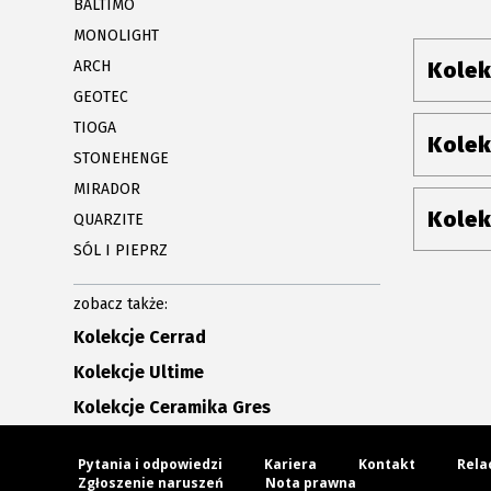
BALTIMO
MONOLIGHT
ARCH
Kolek
GEOTEC
TIOGA
Kolek
STONEHENGE
MIRADOR
Kolek
QUARZITE
SÓL I PIEPRZ
zobacz także:
Kolekcje Cerrad
Kolekcje Ultime
Kolekcje Ceramika Gres
Pytania i odpowiedzi
Kariera
Kontakt
Rela
Zgłoszenie naruszeń
Nota prawna