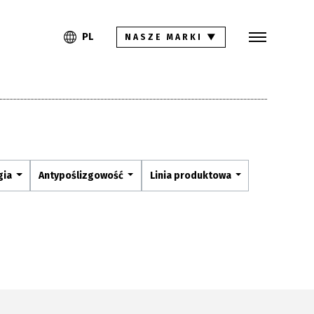
Szukaj
PL
EN
PL
NASZE MARKI
▼
Kolekcje
Inspiracje
Gdzie kupić
Pliki do pobrania
gia
Antypoślizgowość
Linia produktowa
Strefa architekta
Pytania i odpowiedzi
Kariera
Kontakt