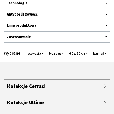
Plan połączenia
Technologia
Antypoślizgowość
Linia produktowa
Zastosowanie
Wybrane:
elewacja ×
brązowy ×
60 x 60 cm ×
kamień ×
Kolekcje Cerrad
Kolekcje Ultime