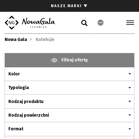
Szukaj
NASZE MARKI
▼
PL
EN
Kolekcje
Nowa Gala
Kolekcje
Inspiracje
Gdzie kupić
Filtruj ofertę
Pliki do pobrania
Kolor
Strefa architekta
Pytania i odpowiedzi
Typologia
Kariera
Rodzaj produktu
Kontakt
Rodzaj powierzchni
Komunikacja z akcjonariuszami
Format
Relacje inwestorskie