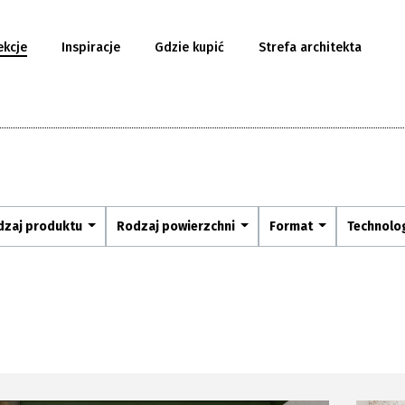
ekcje
Inspiracje
Gdzie kupić
Strefa architekta
dzaj produktu
Rodzaj powierzchni
Format
Technolo