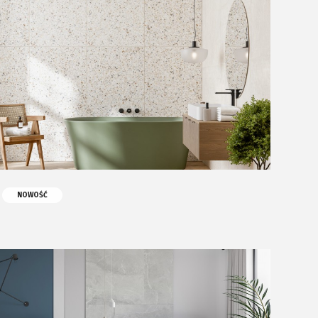
Komunikacja z akcjonariuszami
Relacje inwestorskie
Plan połączenia
NOWOŚĆ