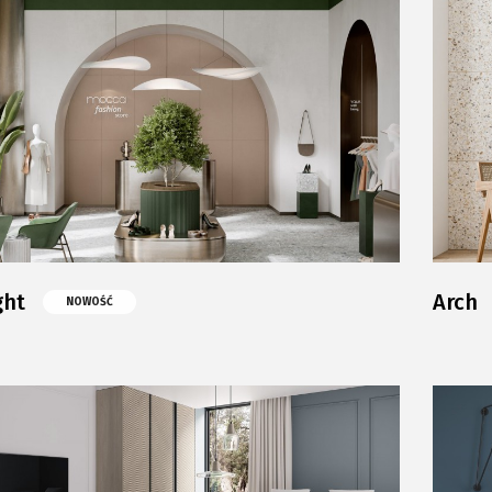
ght
Arch
NOWOŚĆ