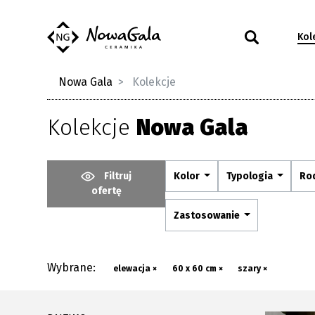
Kol
Nowa Gala
Kolekcje
Kolekcje
Nowa Gala
Filtruj
Kolor
Typologia
Ro
ofertę
Zastosowanie
Wybrane:
elewacja ×
60 x 60 cm ×
szary ×