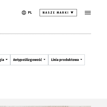
Szukaj
PL
EN
PL
NASZE MARKI
▼
Kolekcje
Inspiracje
Gdzie kupić
Pliki do pobrania
gia
Antypoślizgowość
Linia produktowa
Strefa architekta
Pytania i odpowiedzi
Kariera
Kontakt