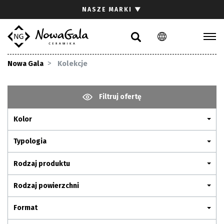
Szukaj
NASZE MARKI
▼
PL
EN
Kolekcje
Nowa Gala
Kolekcje
Inspiracje
Gdzie kupić
Filtruj ofertę
Pliki do pobrania
Kolor
Strefa architekta
Pytania i odpowiedzi
Typologia
Kariera
Rodzaj produktu
Kontakt
Rodzaj powierzchni
Komunikacja z akcjonariuszami
Format
Relacje inwestorskie