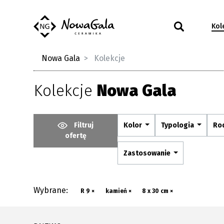
Kol
Nowa Gala
Kolekcje
Kolekcje
Nowa Gala
Filtruj
Kolor
Typologia
Ro
ofertę
Zastosowanie
Wybrane:
R 9 ×
kamień ×
8 x 30 cm ×