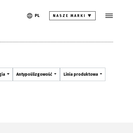
Szukaj
PL
EN
PL
NASZE MARKI
▼
Kolekcje
Inspiracje
Gdzie kupić
Pliki do pobrania
gia
Antypoślizgowość
Linia produktowa
Strefa architekta
Pytania i odpowiedzi
Kariera
Kontakt