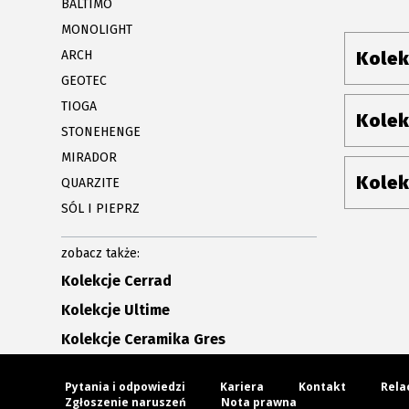
BALTIMO
MONOLIGHT
ARCH
Kolek
GEOTEC
TIOGA
Kolek
STONEHENGE
MIRADOR
Kolek
QUARZITE
SÓL I PIEPRZ
zobacz także:
Kolekcje Cerrad
Kolekcje Ultime
Kolekcje Ceramika Gres
Pytania i odpowiedzi
Kariera
Kontakt
Rela
Zgłoszenie naruszeń
Nota prawna