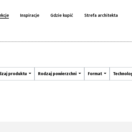
ekcje
Inspiracje
Gdzie kupić
Strefa architekta
dzaj produktu
Rodzaj powierzchni
Format
Technolo