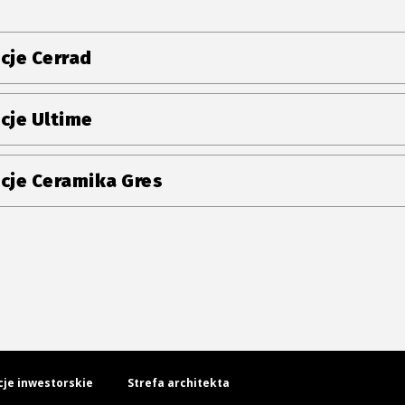
cje Cerrad
cje Ultime
cje Ceramika Gres
cje inwestorskie
Strefa architekta