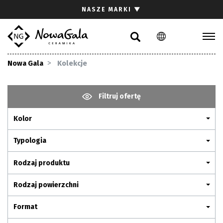
Szukaj
NASZE MARKI
▼
PL
EN
Kolekcje
Nowa Gala
Kolekcje
Inspiracje
Gdzie kupić
Filtruj ofertę
Pliki do pobrania
Kolor
Strefa architekta
Pytania i odpowiedzi
Typologia
Kariera
Rodzaj produktu
Kontakt
Rodzaj powierzchni
Komunikacja z akcjonariuszami
Format
Relacje inwestorskie