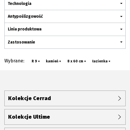
Plan połączenia
Technologia
Antypoślizgowość
Linia produktowa
Zastosowanie
Wybrane:
R 9 ×
kamień ×
8 x 60 cm ×
łazienka ×
Kolekcje Cerrad
Kolekcje Ultime