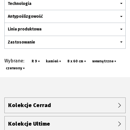
Plan połączenia
Technologia
Antypoślizgowość
Linia produktowa
Zastosowanie
Wybrane:
R 9 ×
kamień ×
8 x 60 cm ×
wewnętrzne ×
czerwony ×
Kolekcje Cerrad
Kolekcje Ultime