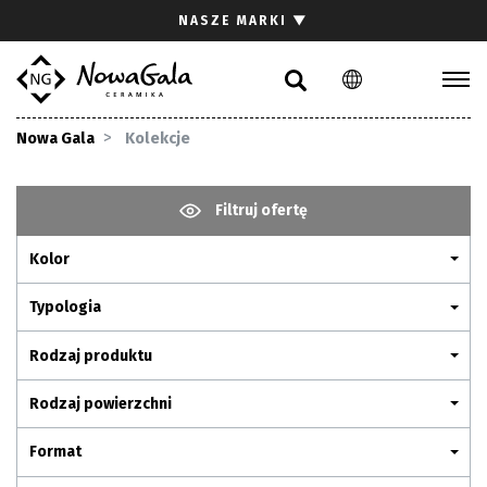
Szukaj
NASZE MARKI
▼
PL
EN
Kolekcje
Nowa Gala
Kolekcje
Inspiracje
Gdzie kupić
Filtruj ofertę
Pliki do pobrania
Kolor
Strefa architekta
Pytania i odpowiedzi
Typologia
Kariera
Rodzaj produktu
Kontakt
Rodzaj powierzchni
Komunikacja z akcjonariuszami
Format
Relacje inwestorskie