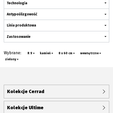
Plan połączenia
Technologia
Antypoślizgowość
Linia produktowa
Zastosowanie
Wybrane:
R 9 ×
kamień ×
8 x 60 cm ×
wewnętrzne ×
zielony ×
Kolekcje Cerrad
Kolekcje Ultime