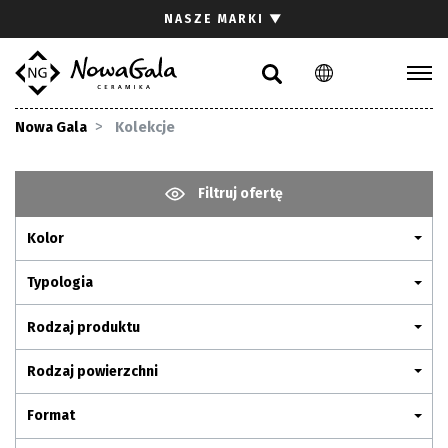
Szukaj
NASZE MARKI
▼
PL
EN
Kolekcje
Nowa Gala
Kolekcje
Inspiracje
Gdzie kupić
Filtruj ofertę
Pliki do pobrania
Kolor
Strefa architekta
Pytania i odpowiedzi
Typologia
Kariera
Rodzaj produktu
Kontakt
Rodzaj powierzchni
Komunikacja z akcjonariuszami
Format
Relacje inwestorskie