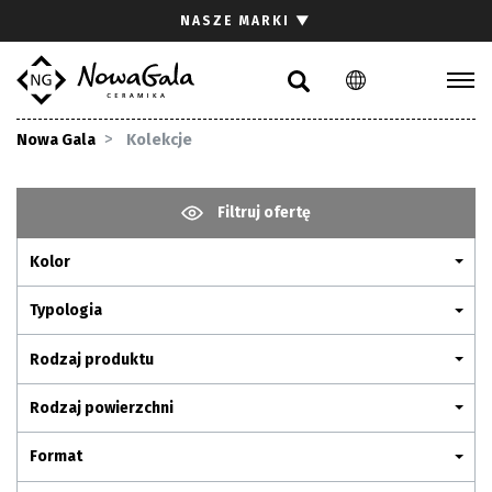
Szukaj
NASZE MARKI
▼
PL
EN
Kolekcje
Nowa Gala
Kolekcje
Inspiracje
Gdzie kupić
Filtruj ofertę
Pliki do pobrania
Kolor
Strefa architekta
Pytania i odpowiedzi
Typologia
Kariera
Rodzaj produktu
Kontakt
Rodzaj powierzchni
Komunikacja z akcjonariuszami
Format
Relacje inwestorskie