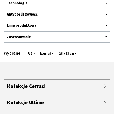
Plan połączenia
Technologia
Antypoślizgowość
Linia produktowa
Zastosowanie
Wybrane:
R 9 ×
kamień ×
28 x 33 cm ×
Kolekcje Cerrad
Kolekcje Ultime