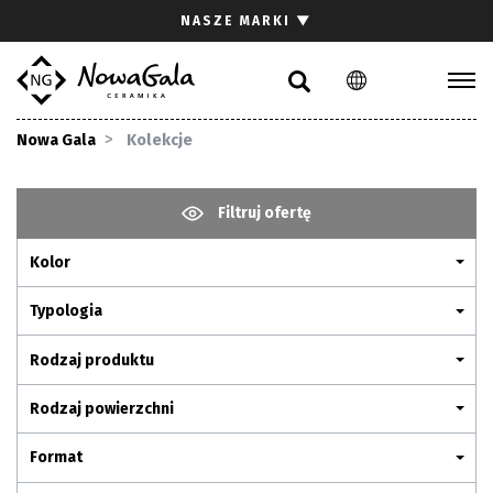
Szukaj
NASZE MARKI
▼
PL
EN
Kolekcje
Nowa Gala
Kolekcje
Inspiracje
Gdzie kupić
Filtruj ofertę
Pliki do pobrania
Kolor
Strefa architekta
Pytania i odpowiedzi
Typologia
Kariera
Rodzaj produktu
Kontakt
Rodzaj powierzchni
Komunikacja z akcjonariuszami
Format
Relacje inwestorskie