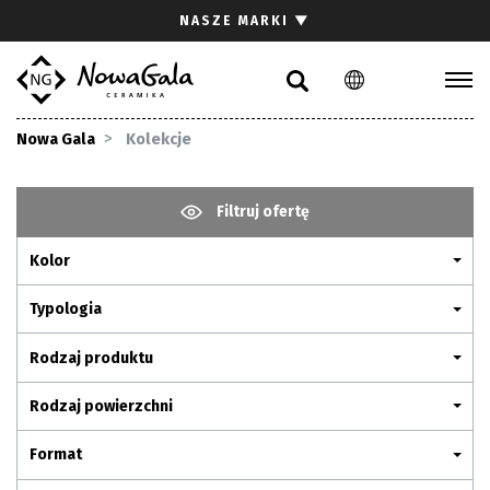
Szukaj
NASZE MARKI
▼
PL
EN
Kolekcje
Nowa Gala
Kolekcje
Inspiracje
Gdzie kupić
Filtruj ofertę
Pliki do pobrania
Kolor
Strefa architekta
Pytania i odpowiedzi
Typologia
Kariera
Rodzaj produktu
Kontakt
Rodzaj powierzchni
Komunikacja z akcjonariuszami
Format
Relacje inwestorskie