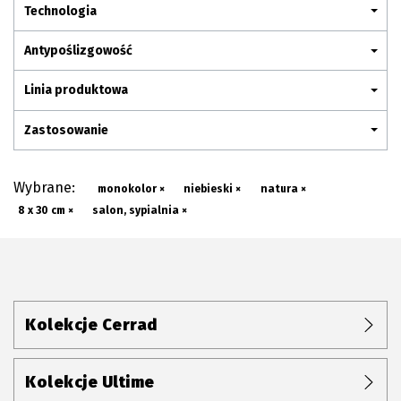
Plan połączenia
Technologia
Antypoślizgowość
Linia produktowa
Zastosowanie
Wybrane:
monokolor ×
niebieski ×
natura ×
8 x 30 cm ×
salon, sypialnia ×
Kolekcje Cerrad
Kolekcje Ultime