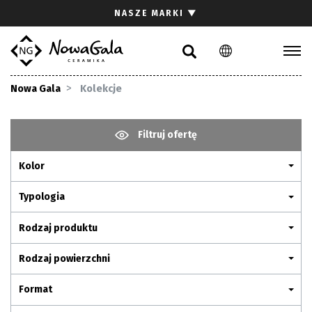
Szukaj
NASZE MARKI
▼
PL
EN
Kolekcje
Nowa Gala
Kolekcje
Inspiracje
Gdzie kupić
Filtruj ofertę
Pliki do pobrania
Kolor
Strefa architekta
Pytania i odpowiedzi
Typologia
Kariera
Rodzaj produktu
Kontakt
Rodzaj powierzchni
Komunikacja z akcjonariuszami
Format
Relacje inwestorskie