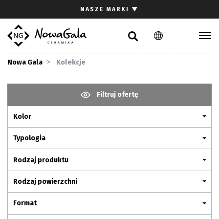
Szukaj
NASZE MARKI
▼
PL
EN
Kolekcje
Nowa Gala
Kolekcje
Inspiracje
Gdzie kupić
Filtruj ofertę
Pliki do pobrania
Kolor
Strefa architekta
Pytania i odpowiedzi
Typologia
Kariera
Rodzaj produktu
Kontakt
Rodzaj powierzchni
Komunikacja z akcjonariuszami
Format
Relacje inwestorskie