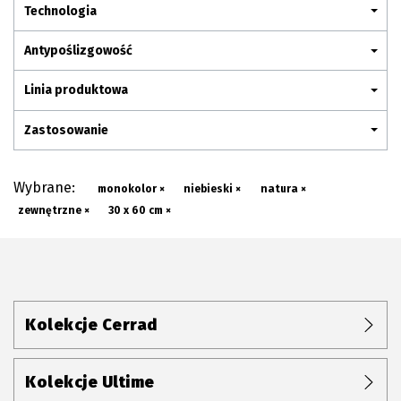
Plan połączenia
Technologia
Antypoślizgowość
Linia produktowa
Zastosowanie
Wybrane:
monokolor ×
niebieski ×
natura ×
zewnętrzne ×
30 x 60 cm ×
Kolekcje Cerrad
Kolekcje Ultime