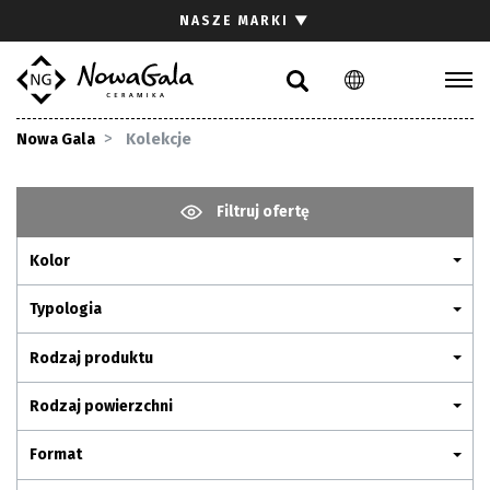
Szukaj
NASZE MARKI
▼
PL
EN
Kolekcje
Nowa Gala
Kolekcje
Inspiracje
Gdzie kupić
Filtruj ofertę
Pliki do pobrania
Kolor
Strefa architekta
Pytania i odpowiedzi
Typologia
Kariera
Rodzaj produktu
Kontakt
Rodzaj powierzchni
Komunikacja z akcjonariuszami
Format
Relacje inwestorskie