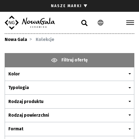
Szukaj
NASZE MARKI
▼
PL
EN
Kolekcje
Nowa Gala
Kolekcje
Inspiracje
Gdzie kupić
Filtruj ofertę
Pliki do pobrania
Kolor
Strefa architekta
Pytania i odpowiedzi
Typologia
Kariera
Rodzaj produktu
Kontakt
Rodzaj powierzchni
Komunikacja z akcjonariuszami
Format
Relacje inwestorskie