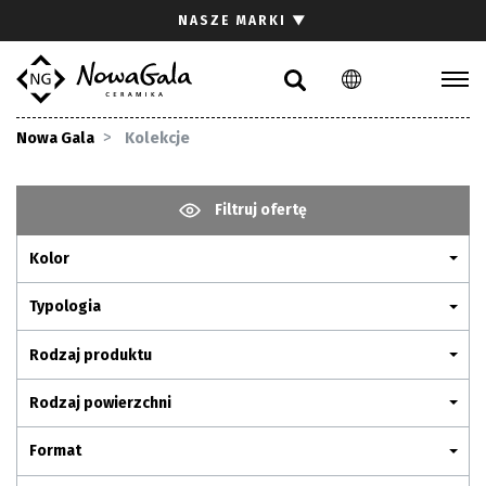
Szukaj
NASZE MARKI
▼
PL
EN
Kolekcje
Nowa Gala
Kolekcje
Inspiracje
Gdzie kupić
Filtruj ofertę
Pliki do pobrania
Kolor
Strefa architekta
Pytania i odpowiedzi
Typologia
Kariera
Rodzaj produktu
Kontakt
Rodzaj powierzchni
Komunikacja z akcjonariuszami
Format
Relacje inwestorskie