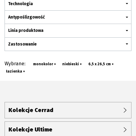
Plan połączenia
Technologia
Antypoślizgowość
Linia produktowa
Zastosowanie
Wybrane:
monokolor ×
niebieski ×
6,5 x 26,5 cm ×
łazienka ×
Kolekcje Cerrad
Kolekcje Ultime