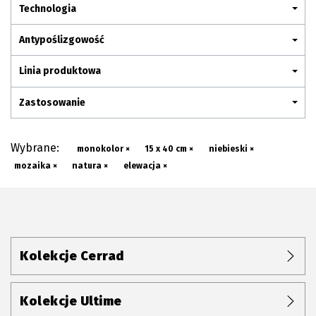
Plan połączenia
Technologia
Antypoślizgowość
Linia produktowa
Zastosowanie
Wybrane:
monokolor ×
15 x 40 cm ×
niebieski ×
mozaika ×
natura ×
elewacja ×
Kolekcje Cerrad
Kolekcje Ultime