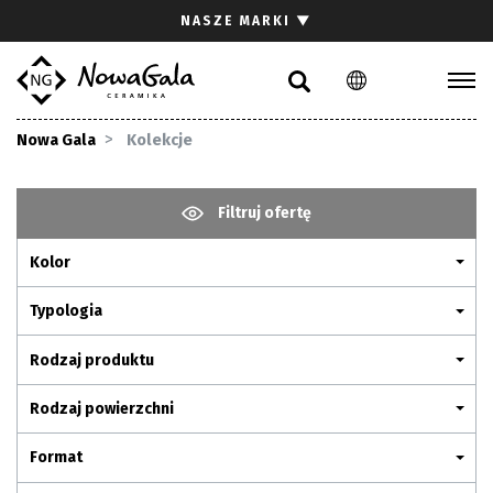
Szukaj
NASZE MARKI
▼
PL
EN
Kolekcje
Nowa Gala
Kolekcje
Inspiracje
Gdzie kupić
Filtruj ofertę
Pliki do pobrania
Kolor
Strefa architekta
Pytania i odpowiedzi
Typologia
Kariera
Rodzaj produktu
Kontakt
Rodzaj powierzchni
Komunikacja z akcjonariuszami
Format
Relacje inwestorskie