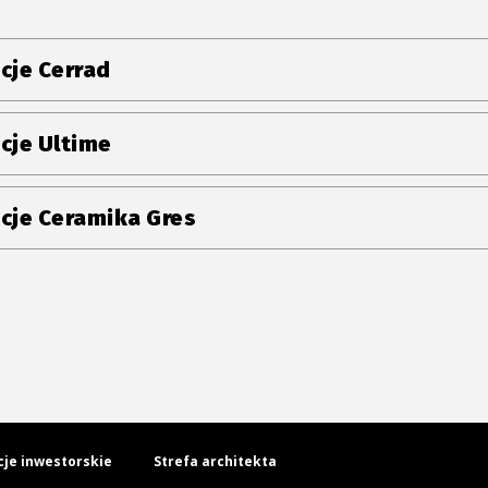
cje Cerrad
cje Ultime
cje Ceramika Gres
cje inwestorskie
Strefa architekta