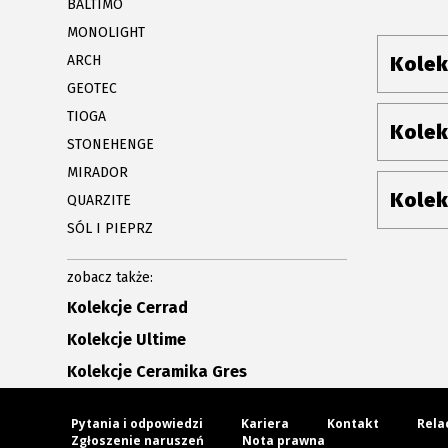
BALTIMO
MONOLIGHT
ARCH
Kolek
GEOTEC
TIOGA
Kolek
STONEHENGE
MIRADOR
Kolek
QUARZITE
SÓL I PIEPRZ
zobacz także:
Kolekcje Cerrad
Kolekcje Ultime
Kolekcje Ceramika Gres
Pytania i odpowiedzi
Kariera
Kontakt
Rela
Zgłoszenie naruszeń
Nota prawna