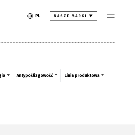
Szukaj
PL
EN
PL
NASZE MARKI
▼
Kolekcje
Inspiracje
Gdzie kupić
Pliki do pobrania
gia
Antypoślizgowość
Linia produktowa
Strefa architekta
Pytania i odpowiedzi
Kariera
Kontakt