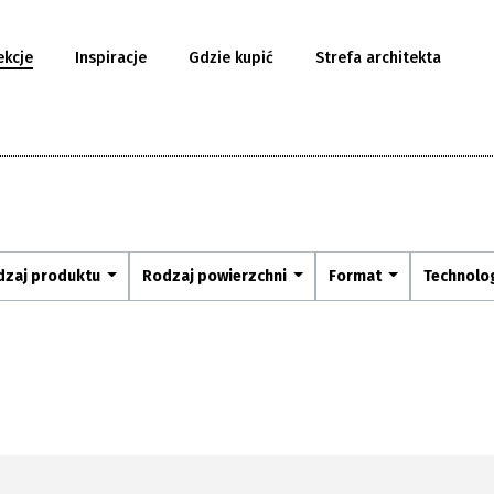
ekcje
Inspiracje
Gdzie kupić
Strefa architekta
dzaj produktu
Rodzaj powierzchni
Format
Technolo