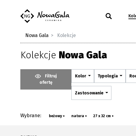
Kol
Nowa Gala
Kolekcje
Kolekcje
Nowa Gala
Filtruj
Kolor
Typologia
Ro
ofertę
Zastosowanie
Wybrane:
beżowy ×
natura ×
27 x 32 cm ×