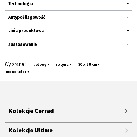
Plan połączenia
Technologia
Antypoślizgowość
Linia produktowa
Zastosowanie
Wybrane:
beżowy ×
satyna ×
30 x 60 cm ×
monokolor ×
Kolekcje Cerrad
Kolekcje Ultime