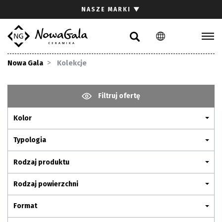
Szukaj
NASZE MARKI
▼
PL
EN
Kolekcje
Nowa Gala
Kolekcje
Inspiracje
Gdzie kupić
Filtruj ofertę
Pliki do pobrania
Kolor
Strefa architekta
Pytania i odpowiedzi
Typologia
Kariera
Rodzaj produktu
Kontakt
Rodzaj powierzchni
Komunikacja z akcjonariuszami
Format
Relacje inwestorskie