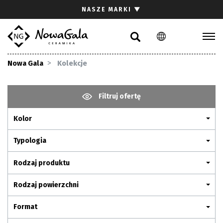
Szukaj
NASZE MARKI
▼
PL
EN
Kolekcje
Nowa Gala
Kolekcje
Inspiracje
Gdzie kupić
Filtruj ofertę
Pliki do pobrania
Kolor
Strefa architekta
Pytania i odpowiedzi
Typologia
Kariera
Rodzaj produktu
Kontakt
Rodzaj powierzchni
Komunikacja z akcjonariuszami
Format
Relacje inwestorskie