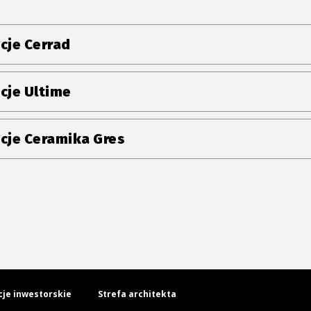
cje Cerrad
cje Ultime
cje Ceramika Gres
cje inwestorskie
Strefa architekta