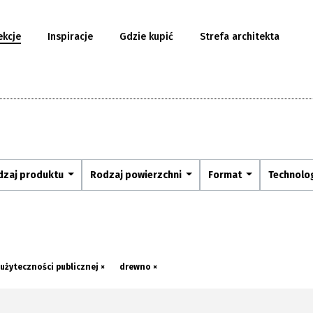
ekcje
Inspiracje
Gdzie kupić
Strefa architekta
dzaj produktu
Rodzaj powierzchni
Format
Technolo
użyteczności publicznej ×
drewno ×