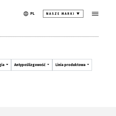
Szukaj
PL
EN
PL
NASZE MARKI
▼
Kolekcje
Inspiracje
Gdzie kupić
Pliki do pobrania
gia
Antypoślizgowość
Linia produktowa
Strefa architekta
Pytania i odpowiedzi
Kariera
Kontakt