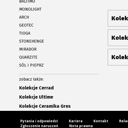
BALTIMO
MONOLIGHT
ARCH
Kolek
GEOTEC
TIOGA
Kolek
STONEHENGE
MIRADOR
Kolek
QUARZITE
SÓL I PIEPRZ
zobacz także:
Kolekcje Cerrad
Kolekcje Ultime
Kolekcje Ceramika Gres
Pytania i odpowiedzi
Kariera
Kontakt
Rela
Zgłoszenie naruszeń
Nota prawna