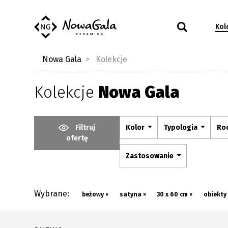
Kol
Nowa Gala
Kolekcje
Kolekcje
Nowa Gala
Filtruj
Kolor
Typologia
Ro
ofertę
Zastosowanie
Wybrane:
beżowy ×
satyna ×
30 x 60 cm ×
obiekty 