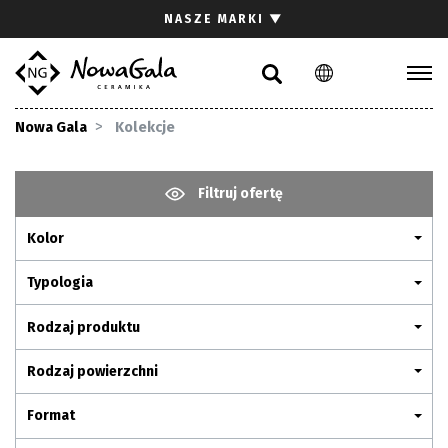
Szukaj
NASZE MARKI
▼
PL
EN
Kolekcje
Nowa Gala
Kolekcje
Inspiracje
Gdzie kupić
Filtruj ofertę
Pliki do pobrania
Kolor
Strefa architekta
Pytania i odpowiedzi
Typologia
Kariera
Rodzaj produktu
Kontakt
Rodzaj powierzchni
Komunikacja z akcjonariuszami
Format
Relacje inwestorskie