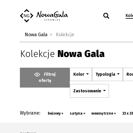
Kol
Nowa Gala
Kolekcje
Kolekcje
Nowa Gala
Filtruj
Kolor
Typologia
Ro
ofertę
Zastosowanie
Wybrane:
beżowy ×
satyna ×
wewnętrzne ×
33 x 3