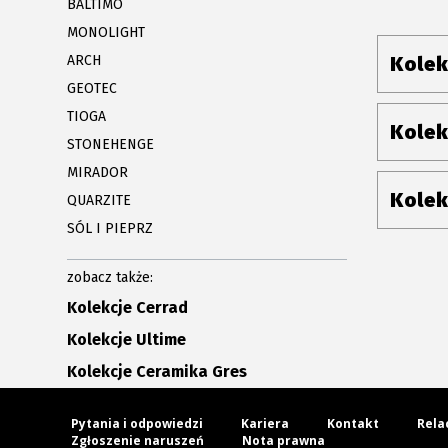
BALTIMO
MONOLIGHT
ARCH
Kolek
GEOTEC
TIOGA
Kolek
STONEHENGE
MIRADOR
Kolek
QUARZITE
SÓL I PIEPRZ
zobacz także:
Kolekcje Cerrad
Kolekcje Ultime
Kolekcje Ceramika Gres
Pytania i odpowiedzi
Kariera
Kontakt
Rela
Zgłoszenie naruszeń
Nota prawna