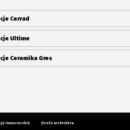
cje Cerrad
cje Ultime
cje Ceramika Gres
cje inwestorskie
Strefa architekta