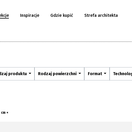
ekcje
Inspiracje
Gdzie kupić
Strefa architekta
dzaj produktu
Rodzaj powierzchni
Format
Technolo
3 cm ×