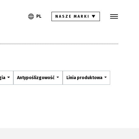
Szukaj
PL
EN
PL
NASZE MARKI
▼
Kolekcje
Inspiracje
Gdzie kupić
Pliki do pobrania
gia
Antypoślizgowość
Linia produktowa
Strefa architekta
Pytania i odpowiedzi
Kariera
Kontakt