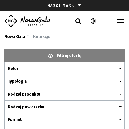
Szukaj
NASZE MARKI
▼
PL
EN
Kolekcje
Nowa Gala
Kolekcje
Inspiracje
Gdzie kupić
Filtruj ofertę
Pliki do pobrania
Kolor
Strefa architekta
Pytania i odpowiedzi
Typologia
Kariera
Rodzaj produktu
Kontakt
Rodzaj powierzchni
Komunikacja z akcjonariuszami
Format
Relacje inwestorskie