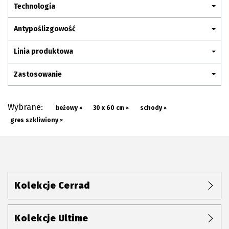
Plan połączenia
Technologia
Antypoślizgowość
Linia produktowa
Zastosowanie
Wybrane:
beżowy ×
30 x 60 cm ×
schody ×
gres szkliwiony ×
Kolekcje Cerrad
Kolekcje Ultime